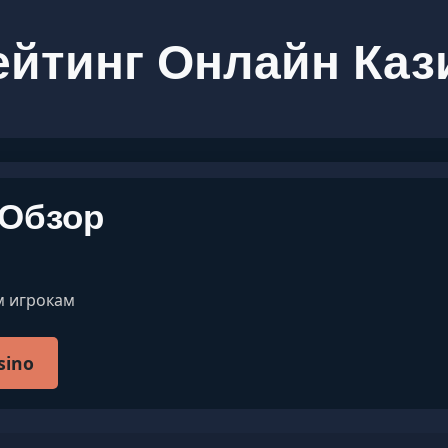
Рейтинг Онлайн Каз
 Обзор
м игрокам
sino