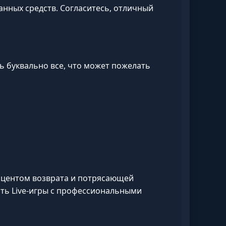
анных средств. Согласитесь, отличный
ть буквально все, что может пожелать
роцентом возврата и потрясающей
ать Live-игры с профессиональными