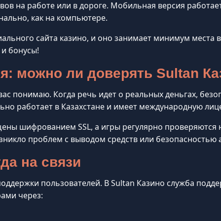
ывов на работе или в дороге. Мобильная версия работа
нально, как на компьютере.
льного сайта казино, и оно занимает минимум места в 
и бонусы!
я: можно ли доверять Sultan К
 вас понимаю. Когда речь идет о реальных деньгах, без
льно работает в Казахстане и имеет международную ли
ены шифрованием SSL, а игры регулярно проверяются 
возникло проблем с выводом средств или безопасностью 
да на связи
оддержки пользователей. В Sultan Казино служба подде
рами через: