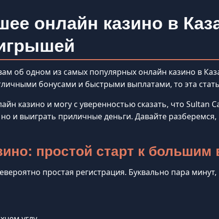
чшее онлайн казино в Каз
игрышей
 вам об одном из самых популярных онлайн казино в Каз
личными бонусами и быстрыми выплатами, то эта статья
айн казино и могу с уверенностью сказать, что Sultan C
 но и выиграть приличные деньги. Давайте разберемся,
азино: простой старт к больши
евероятно простая регистрация. Буквально пара минут, 
хнем углу