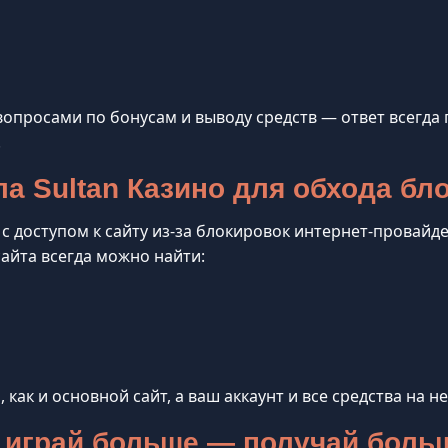
вопросами по бонусам и выводу средств — ответ всегда 
.
ла Sultan Казино для обхода бл
 доступом к сайту из-за блокировок интернет-провайде
сайта всегда можно найти:
как и основной сайт, а ваш аккаунт и все средства на н
 играй больше — получай боль