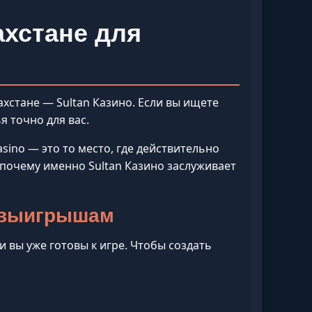
ахстане для
ахстане — Sultan Казино. Если вы ищете
 точно для вас.
asino — это то место, где действительно
 почему именно Sultan Казино заслуживает
м выигрышам
и вы уже готовы к игре. Чтобы создать