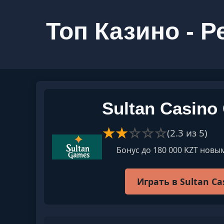
Топ Казино - 
Sultan Casino
★
★
☆
☆
☆
(2.3 из 5)
Бонус до 180 000 KZT новы
Играть в Sultan Ca