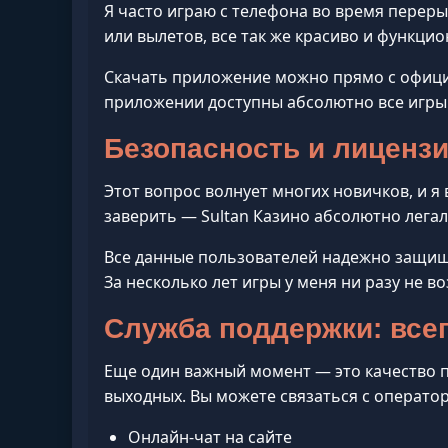
Я часто играю с телефона во время перер
или вылетов, все так же красиво и функцио
Скачать приложение можно прямо с официа
приложении доступны абсолютно все игры 
Безопасность и лицензи
Этот вопрос волнует многих новичков, и я
заверить — Sultan Казино абсолютно лега
Все данные пользователей надежно защищ
За несколько лет игры у меня ни разу не 
Служба поддержки: всег
Еще один важный момент — это качество п
выходных. Вы можете связаться с операто
Онлайн-чат на сайте